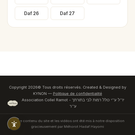
Daf
26
Daf
27
Copyright
2026
© Tous droits réservés. Created & Designed by
KYNON —
Politique de confidentialité
Association Collel Ramot - יו''ל ע''י כולל רמות לבי בתורתך
ע''ר
Tout le contenu du site et les vidéos ont été mis à notre disposition
gracieusement par Méhorot Hadaf Hayomi