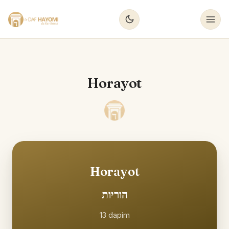
Horayot
Horayot
הוריות
13
dapim