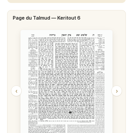
Keritout 20
Page du Talmud —
Keritout 6
Keritout 21
Keritout 22
Keritout 23
Keritout 24
Keritout 25
Keritout 26
‹
›
Keritout 27
Keritout 28