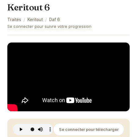
Keritout 6
Keritout 9
Traités
/
Keritout
/
Daf
6
Keritout 10
Se connecter pour suivre votre progression
Keritout 11
Keritout 12
Keritout 13
Keritout 14
Keritout 15
Keritout 16
Keritout 17
Keritout 18
Se connecter pour télécharger
Keritout 19