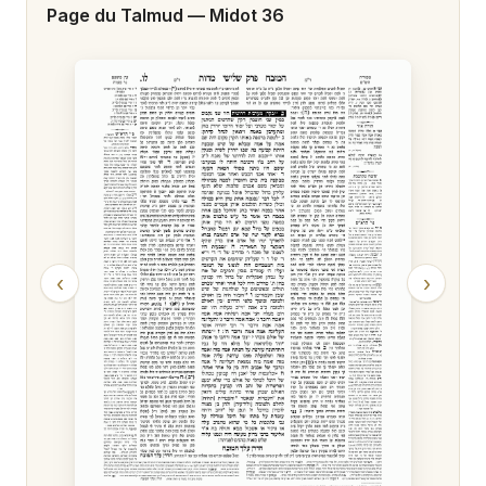
Page du Talmud —
Midot 36
‹
›