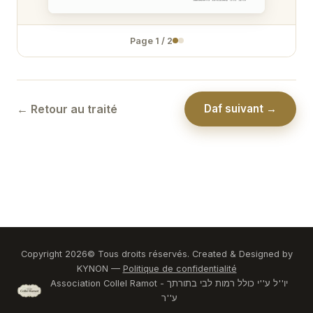
Page
1
/
2
← Retour au traité
Daf suivant →
Copyright
2026
© Tous droits réservés. Created & Designed by
KYNON —
Politique de confidentialité
Association Collel Ramot - יו''ל ע''י כולל רמות לבי בתורתך
ע''ר