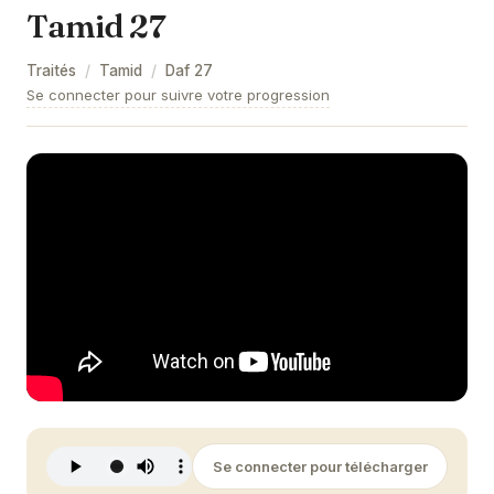
Tamid 27
Tamid 33
Traités
/
Tamid
/
Daf
27
Se connecter pour suivre votre progression
Se connecter pour télécharger