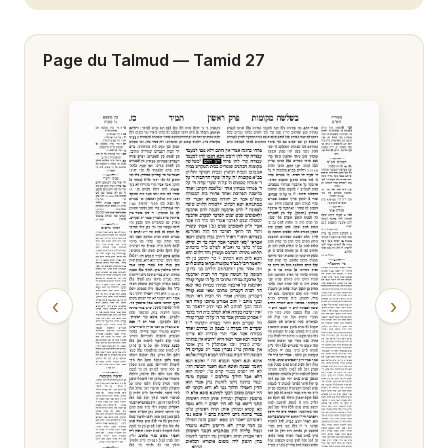
Page du Talmud —
Tamid 27
‹
›