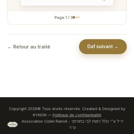
Page
1
/
3
← Retour au traité
Daf suivant →
Copyright
2026
© Tous droits réservés. Created & Designed by
KYNON —
Politique de confidentialité
Association Collel Ramot - יו''ל ע''י כולל רמות לבי בתורתך
ע''ר