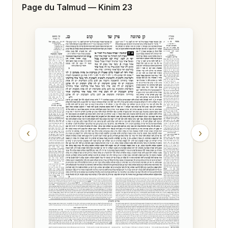
Page du Talmud —
Kinim 23
‹
›