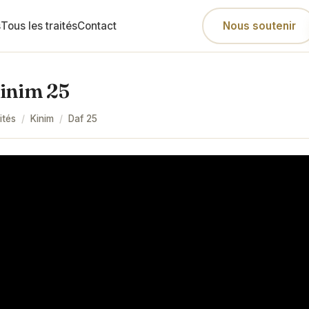
s
Tous les traités
Contact
Nous soutenir
inim 25
ités
/
Kinim
/
Daf
25