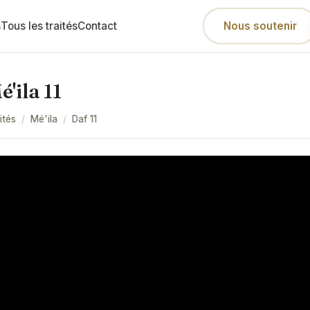
s
Tous les traités
Contact
Nous soutenir
é'ila 11
ités
/
Mé'ila
/
Daf
11