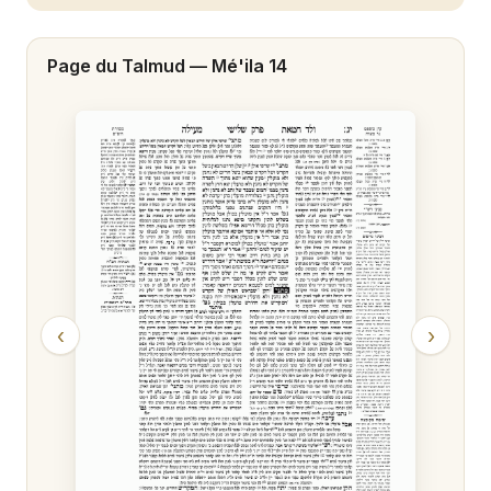
Mé'ila 20
Page du Talmud —
Mé'ila 14
Mé'ila 21
‹
›