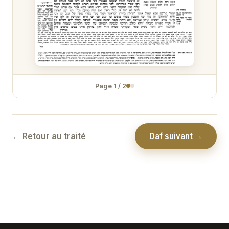
Nidda 31
Nidda 32
Nidda 33
Nidda 34
Page
1
/
2
Nidda 35
Nidda 36
← Retour au traité
Daf suivant →
Nidda 37
Nidda 38
Nidda 39
Nidda 40
Nidda 41