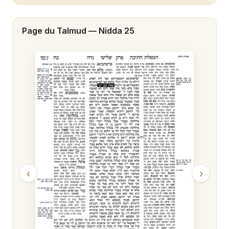
Nidda 20
Page du Talmud —
Nidda 25
Nidda 21
Nidda 22
Nidda 23
Nidda 24
Nidda 25
Nidda 26
Nidda 27
‹
›
Nidda 28
Nidda 29
Nidda 30