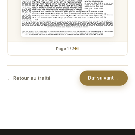
Nidda 31
Nidda 32
Nidda 33
Nidda 34
Page
1
/
2
Nidda 35
Nidda 36
← Retour au traité
Daf suivant →
Nidda 37
Nidda 38
Nidda 39
Nidda 40
Nidda 41