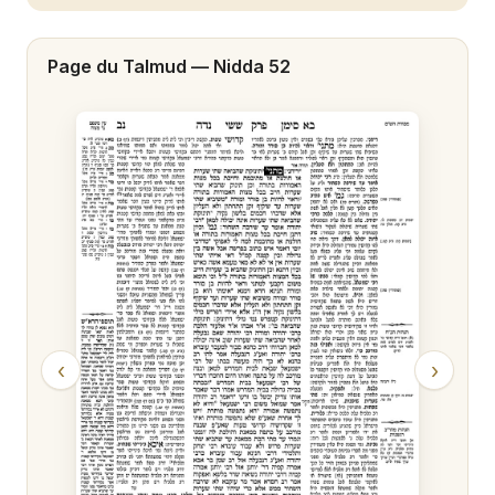
Nidda 20
Page du Talmud —
Nidda 52
Nidda 21
Nidda 22
Nidda 23
Nidda 24
Nidda 25
Nidda 26
Nidda 27
‹
›
Nidda 28
Nidda 29
Nidda 30