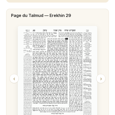
Erekhin 20
Page du Talmud —
Erekhin 29
Erekhin 21
Erekhin 22
Erekhin 23
Erekhin 24
Erekhin 25
Erekhin 26
‹
›
Erekhin 27
Erekhin 28
Erekhin 29
Erekhin 30