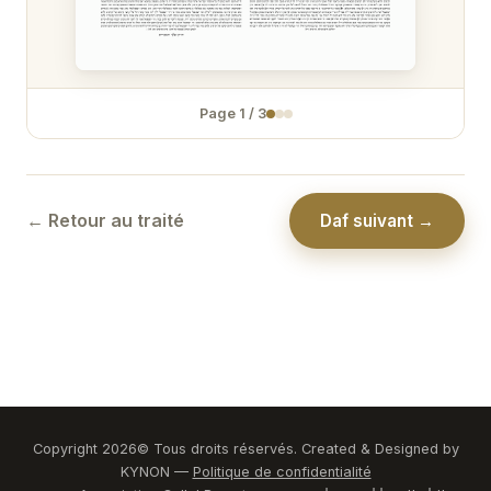
Erekhin 31
Erekhin 32
Page
1
/
3
Erekhin 33
Erekhin 34
← Retour au traité
Daf suivant →
Copyright
2026
© Tous droits réservés. Created & Designed by
KYNON —
Politique de confidentialité