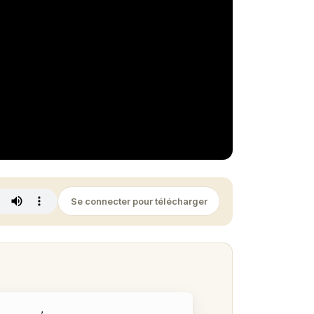
Se connecter pour télécharger