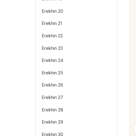
Erekhin 20
Erekhin 21
Erekhin 22
Erekhin 23
Erekhin 24
Erekhin 25
Erekhin 26
Erekhin 27
Erekhin 28
Erekhin 29
Erekhin 30