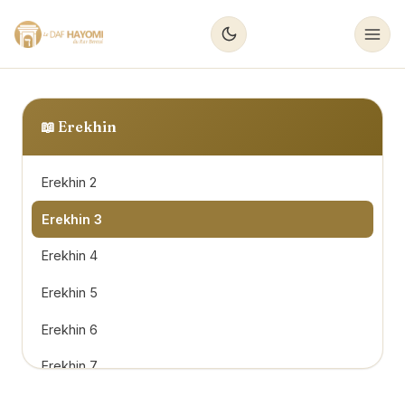
📖
Erekhin
Erekhin 2
Erekhin 3
Erekhin 4
Erekhin 5
Erekhin 6
Erekhin 7
Erekhin 8