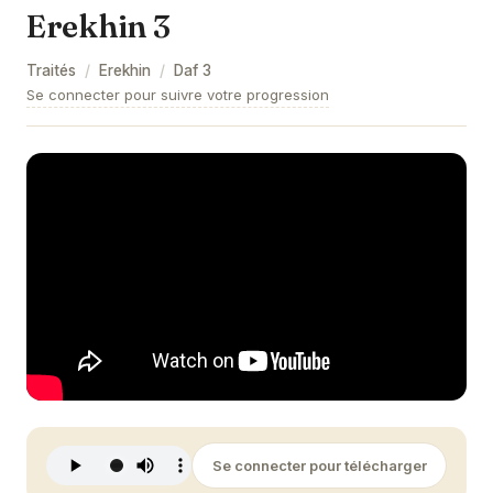
Erekhin 3
Erekhin 9
Traités
/
Erekhin
/
Daf
3
Erekhin 10
Se connecter pour suivre votre progression
Erekhin 11
Erekhin 12
Erekhin 13
Erekhin 14
Erekhin 15
Erekhin 16
Erekhin 17
Erekhin 18
Se connecter pour télécharger
Erekhin 19