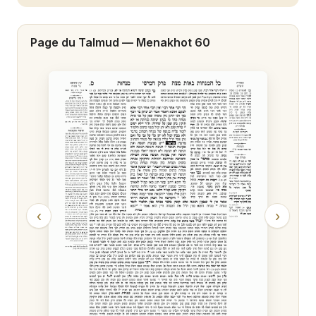
Menakhot 20
Page du Talmud —
Menakhot 60
Menakhot 21
Menakhot 22
Menakhot 23
Menakhot 24
Menakhot 25
Menakhot 26
‹
›
Menakhot 27
Menakhot 28
Menakhot 29
Menakhot 30