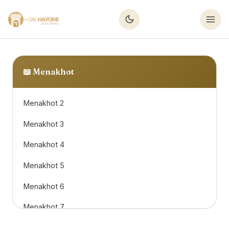
📖
Menakhot
Menakhot 2
Menakhot 3
Menakhot 4
Menakhot 5
Menakhot 6
Menakhot 7
Menakhot 8