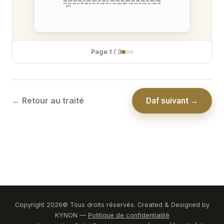
Menakhot 31
Menakhot 32
Page
1
/
3
Menakhot 33
Menakhot 34
Menakhot 35
← Retour au traité
Daf suivant →
Menakhot 36
Menakhot 37
Menakhot 38
Menakhot 39
Menakhot 40
Copyright
2026
© Tous droits réservés. Created & Designed by
KYNON —
Politique de confidentialité
Menakhot 41