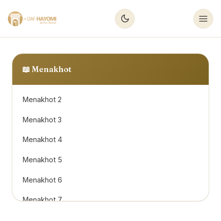
📖
Menakhot
Menakhot 2
Menakhot 3
Menakhot 4
Menakhot 5
Menakhot 6
Menakhot 7
Menakhot 8