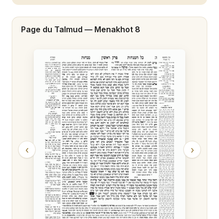
Menakhot 20
Page du Talmud —
Menakhot 8
Menakhot 21
Menakhot 22
Menakhot 23
Menakhot 24
Menakhot 25
Menakhot 26
‹
›
Menakhot 27
Menakhot 28
Menakhot 29
Menakhot 30