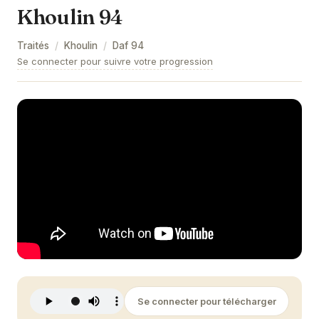
Khoulin 94
Khoulin 9
Traités
/
Khoulin
/
Daf
94
Khoulin 10
Se connecter pour suivre votre progression
Khoulin 11
Khoulin 12
Khoulin 13
Khoulin 14
Khoulin 15
Khoulin 16
Khoulin 17
Khoulin 18
Se connecter pour télécharger
Khoulin 19