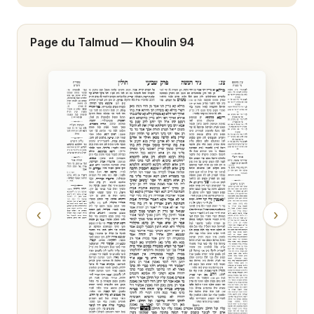
Khoulin 20
Page du Talmud —
Khoulin 94
Khoulin 21
Khoulin 22
Khoulin 23
Khoulin 24
Khoulin 25
Khoulin 26
‹
›
Khoulin 27
Khoulin 28
Khoulin 29
Khoulin 30