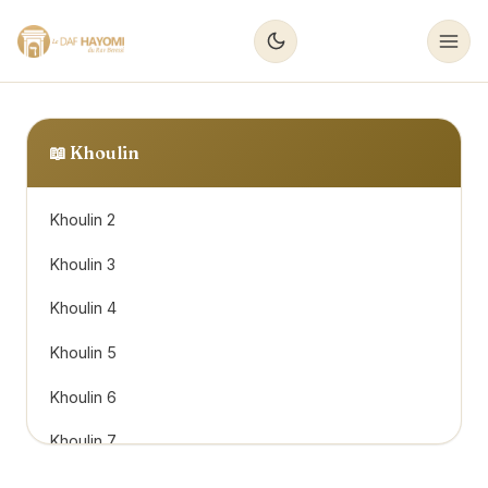
📖
Khoulin
Khoulin 2
Khoulin 3
Khoulin 4
Khoulin 5
Khoulin 6
Khoulin 7
Khoulin 8