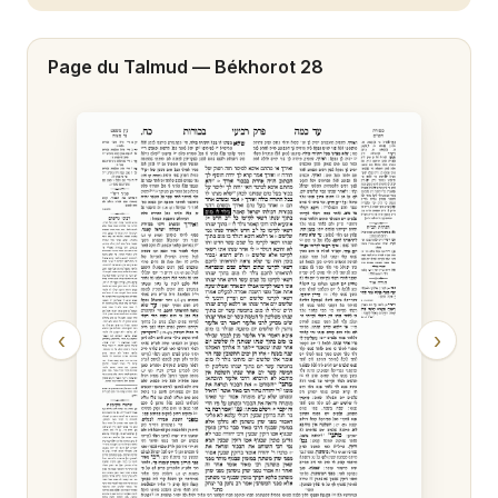
Békhorot 20
Page du Talmud —
Békhorot 28
Békhorot 21
Békhorot 22
Békhorot 23
Békhorot 24
Békhorot 25
Békhorot 26
‹
›
Békhorot 27
Békhorot 28
Békhorot 29
Békhorot 30