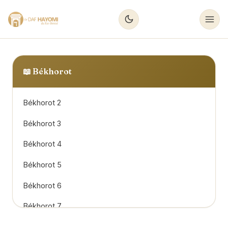
📖
Békhorot
Békhorot 2
Békhorot 3
Békhorot 4
Békhorot 5
Békhorot 6
Békhorot 7
Békhorot 8