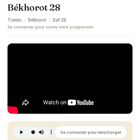
Békhorot 28
Békhorot 9
Traités
/
Békhorot
/
Daf
28
Békhorot 10
Se connecter pour suivre votre progression
Békhorot 11
Békhorot 12
Békhorot 13
Békhorot 14
Békhorot 15
Békhorot 16
Békhorot 17
Békhorot 18
Se connecter pour télécharger
Békhorot 19