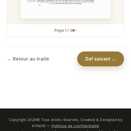
Békhorot 31
Békhorot 32
Page
1
/
2
Békhorot 33
Békhorot 34
Békhorot 35
← Retour au traité
Daf suivant →
Békhorot 36
Békhorot 37
Békhorot 38
Békhorot 39
Békhorot 40
Copyright
2026
© Tous droits réservés. Created & Designed by
KYNON —
Politique de confidentialité
Békhorot 41