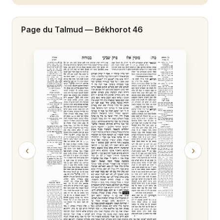
Békhorot 20
Page du Talmud —
Békhorot 46
Békhorot 21
Békhorot 22
Békhorot 23
Békhorot 24
Békhorot 25
Békhorot 26
‹
›
Békhorot 27
Békhorot 28
Békhorot 29
Békhorot 30