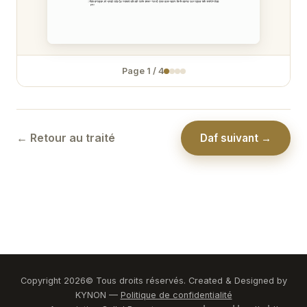
Békhorot 31
Békhorot 32
Page
1
/
4
Békhorot 33
Békhorot 34
Békhorot 35
← Retour au traité
Daf suivant →
Békhorot 36
Békhorot 37
Békhorot 38
Békhorot 39
Békhorot 40
Copyright
2026
© Tous droits réservés. Created & Designed by
KYNON —
Politique de confidentialité
Békhorot 41