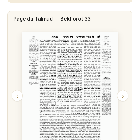
Békhorot 20
Page du Talmud —
Békhorot 33
Békhorot 21
Békhorot 22
Békhorot 23
Békhorot 24
Békhorot 25
Békhorot 26
‹
›
Békhorot 27
Békhorot 28
Békhorot 29
Békhorot 30