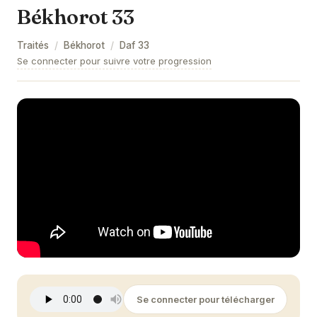
Békhorot 33
Békhorot 9
Traités
/
Békhorot
/
Daf
33
Békhorot 10
Se connecter pour suivre votre progression
Békhorot 11
Békhorot 12
Békhorot 13
Békhorot 14
Békhorot 15
Békhorot 16
Békhorot 17
Békhorot 18
Se connecter pour télécharger
Békhorot 19