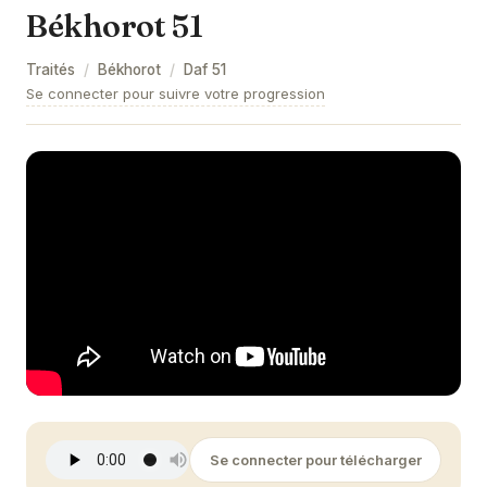
Békhorot 51
Békhorot 9
Traités
/
Békhorot
/
Daf
51
Békhorot 10
Se connecter pour suivre votre progression
Békhorot 11
Békhorot 12
Békhorot 13
Békhorot 14
Békhorot 15
Békhorot 16
Békhorot 17
Békhorot 18
Se connecter pour télécharger
Békhorot 19