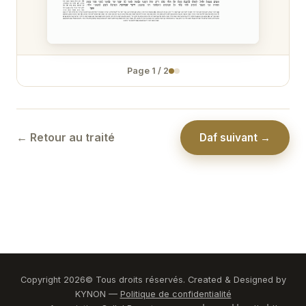
Temoura 31
Temoura 32
Page
1
/
2
Temoura 33
Temoura 34
← Retour au traité
Daf suivant →
Copyright
2026
© Tous droits réservés. Created & Designed by
KYNON —
Politique de confidentialité