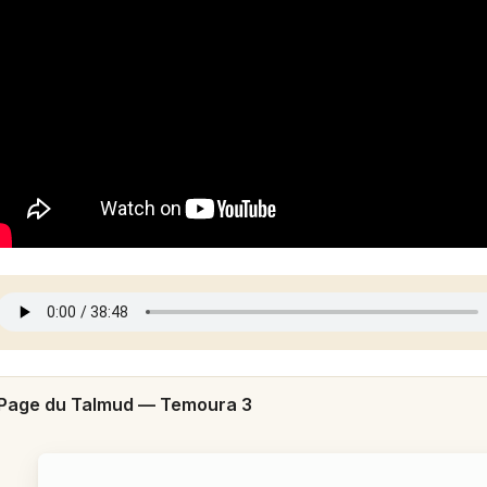
Page du Talmud —
Temoura 3