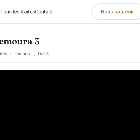
s
Tous les traités
Contact
Nous soutenir
emoura 3
ités
/
Temoura
/
Daf
3