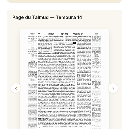
Temoura 20
Page du Talmud —
Temoura 14
Temoura 21
Temoura 22
Temoura 23
Temoura 24
Temoura 25
Temoura 26
‹
›
Temoura 27
Temoura 28
Temoura 29
Temoura 30