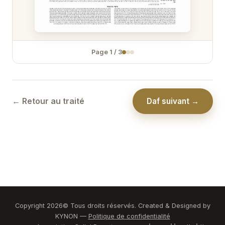
Temoura 31
Temoura 32
Page
1
/
3
Temoura 33
Temoura 34
← Retour au traité
Daf suivant →
Copyright
2026
© Tous droits réservés. Created & Designed by
KYNON —
Politique de confidentialité