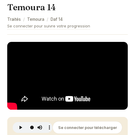
Temoura 14
Temoura 9
Traités
/
Temoura
/
Daf
14
Temoura 10
Se connecter pour suivre votre progression
Temoura 11
Temoura 12
Temoura 13
Temoura 14
Temoura 15
Temoura 16
Temoura 17
Temoura 18
Se connecter pour télécharger
Temoura 19