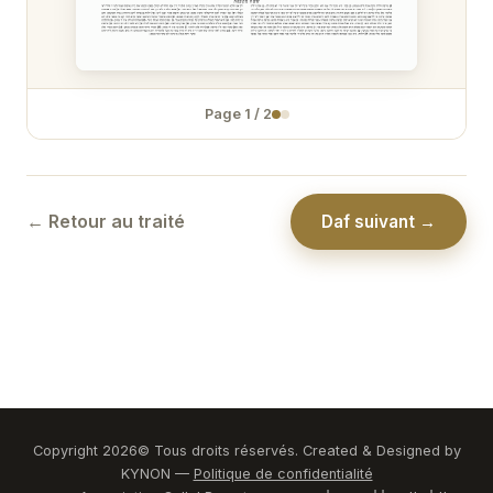
Temoura 31
Temoura 32
Page
1
/
2
Temoura 33
Temoura 34
← Retour au traité
Daf suivant →
Copyright
2026
© Tous droits réservés. Created & Designed by
KYNON —
Politique de confidentialité