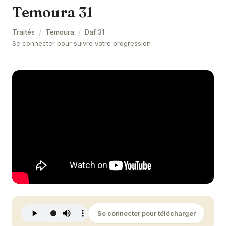
Temoura 31
Temoura 9
Traités
/
Temoura
/
Daf
31
Temoura 10
Se connecter pour suivre votre progression
Temoura 11
Temoura 12
Temoura 13
Temoura 14
Temoura 15
Temoura 16
Temoura 17
Temoura 18
Se connecter pour télécharger
Temoura 19