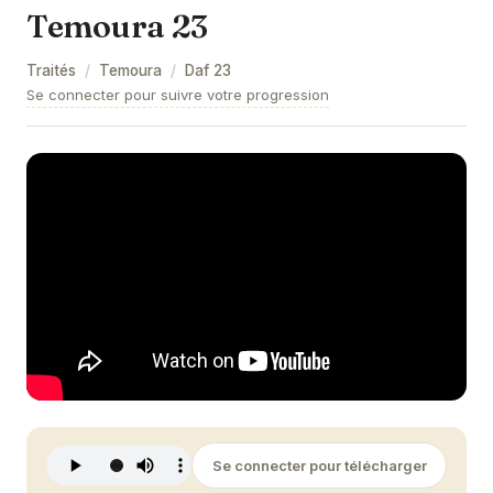
Temoura 23
Temoura 9
Traités
/
Temoura
/
Daf
23
Temoura 10
Se connecter pour suivre votre progression
Temoura 11
Temoura 12
Temoura 13
Temoura 14
Temoura 15
Temoura 16
Temoura 17
Temoura 18
Se connecter pour télécharger
Temoura 19