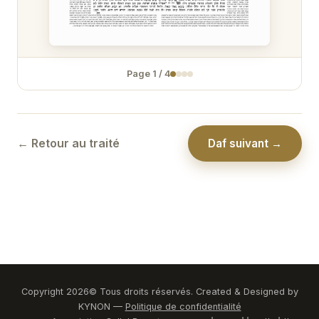
Temoura 31
Temoura 32
Page
1
/
4
Temoura 33
Temoura 34
← Retour au traité
Daf suivant →
Copyright
2026
© Tous droits réservés. Created & Designed by
KYNON —
Politique de confidentialité